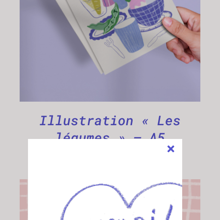
Illustration « Les
légumes » – A5
5,00
€