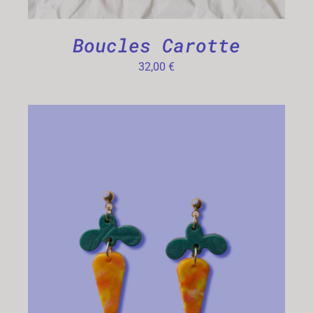
Boucles Carotte
32,00
€
CHOIX DES OPTIONS
/
DÉTAILS