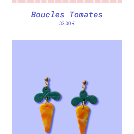
Boucles Tomates
32,00
€
CHOIX DES OPTIONS
/
DÉTAILS