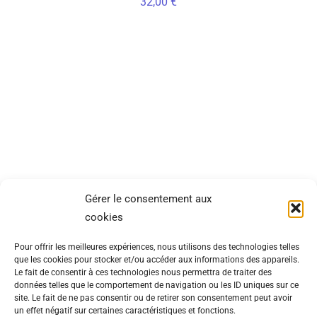
32,00
€
SITEMAP
INFORMATIONS
Gérer le consentement aux
cookies
Catégories
CGV
Pour offrir les meilleures expériences, nous utilisons des technologies telles
Lookbook
Mentions
que les cookies pour stocker et/ou accéder aux informations des appareils.
légales
Le fait de consentir à ces technologies nous permettra de traiter des
À propos
données telles que le comportement de navigation ou les ID uniques sur ce
Politique de
site. Le fait de ne pas consentir ou de retirer son consentement peut avoir
Contact
un effet négatif sur certaines caractéristiques et fonctions.
cookies (UE)