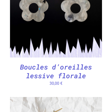
CHOIX DES OPTIONS
/
DÉTAILS
Boucles d’oreilles
lessive florale
30,00
€