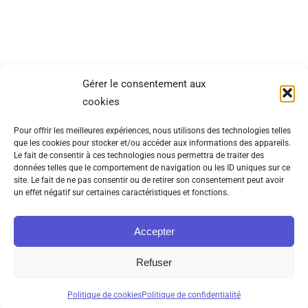
SITEMAP
INFORMATIONS
Gérer le consentement aux
cookies
Catégories
CGV
Pour offrir les meilleures expériences, nous utilisons des technologies telles
Lookbook
Mentions
que les cookies pour stocker et/ou accéder aux informations des appareils.
légales
Le fait de consentir à ces technologies nous permettra de traiter des
À propos
données telles que le comportement de navigation ou les ID uniques sur ce
Politique de
site. Le fait de ne pas consentir ou de retirer son consentement peut avoir
Contact
un effet négatif sur certaines caractéristiques et fonctions.
cookies (UE)
Politique de
Accepter
confidentialité
Refuser
Politique de cookies
Politique de confidentialité
© 2026 Sosho Studio. All rights reserved. Bisous :)