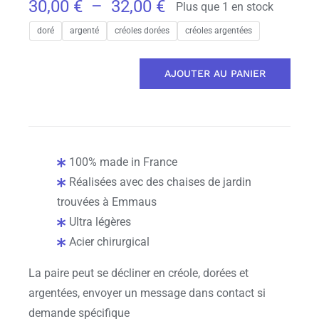
Plage
30,00
€
–
32,00
€
Plus que 1 en stock
de
doré
argenté
créoles dorées
créoles argentées
prix :
30,00 €
AJOUTER AU PANIER
quantité
à
de
32,00 €
Chaises
Sosho
Bleues
100% made in France
Réalisées avec des chaises de jardin
trouvées à Emmaus
Ultra légères
Acier chirurgical
La paire peut se décliner en créole, dorées et
argentées, envoyer un message dans contact si
demande spécifique