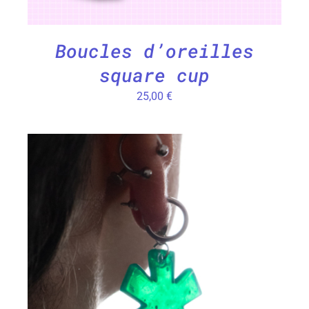
Boucles d’oreilles
square cup
25,00
€
CHOIX DES OPTIONS
/
DÉTAILS