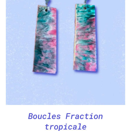
AJOUTER AU PANIER
/
APERÇU
Boucles Fraction
tropicale