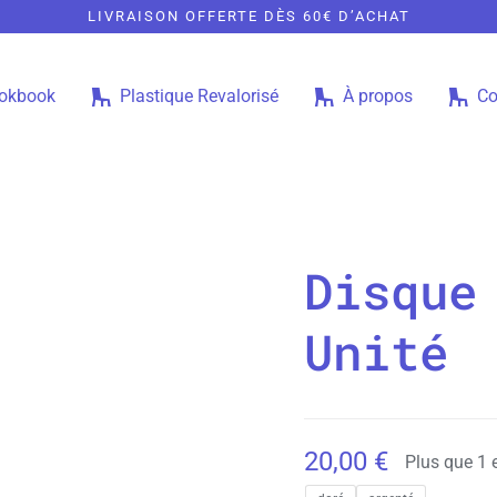
LIVRAISON OFFERTE DÈS 60€ D’ACHAT
okbook
Plastique Revalorisé
À propos
Co
Disque
Unité
20,00
€
Plus que 1 