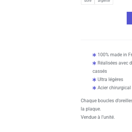
doré
argenté
quantité
de
Disque
perlé
violet
100% made in F
-
Réalisées avec d
Unité
cassés
Ultra légères
Acier chirurgical
Chaque boucles d’oreilles 
la plaque.
Vendue à l’unité.