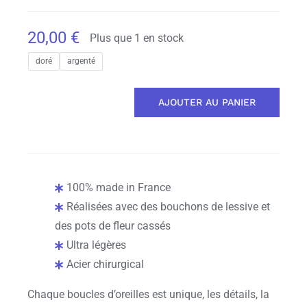
20,00
€
Plus que 1 en stock
doré
argenté
AJOUTER AU PANIER
quantité
de
Fragment
noir
et
100% made in France
blanc
Réalisées avec des bouchons de lessive et
arc
des pots de fleur cassés
-
Ultra légères
Unité
Acier chirurgical
Chaque boucles d’oreilles est unique, les détails, la