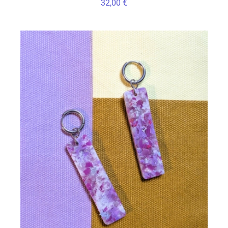
32,00
€
CHOIX DES OPTIONS
/
DÉTAILS