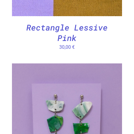
Rectangle Lessive
Pink
30,00
€
CHOIX DES OPTIONS
/
DÉTAILS