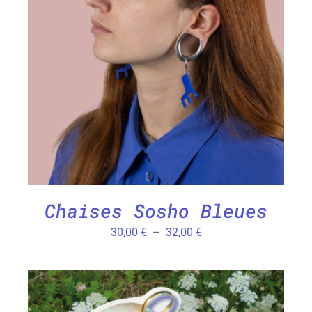
CHOIX DES OPTIONS
/
DÉTAILS
Chaises Sosho Bleues
Plage
30,00
€
–
32,00
€
de
prix :
30,00 €
à