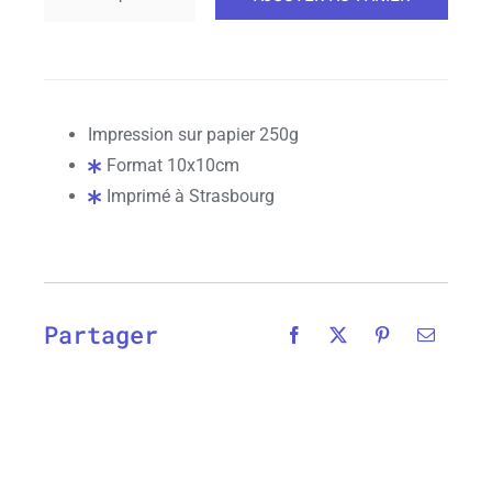
quantité
de
Illustration
"Le
tuyé"
Impression sur papier 250g
Format 10x10cm
Imprimé à Strasbourg
Partager