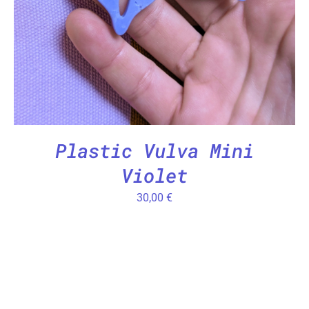
Plastic Vulva Mini
Violet
30,00
€