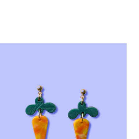
CHOIX DES OPTIONS
/
APERÇU