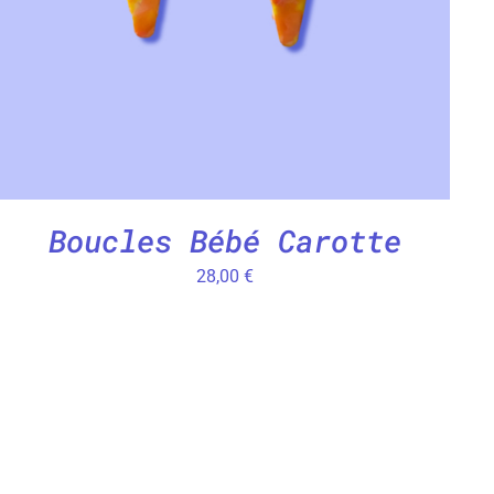
Boucles Bébé Carotte
28,00
€