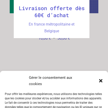
Livraison offerte dès
60€ d’achat
Carte Cadeau Sosho
En france métropolitaine et
Studio
Belgique
Plage
10,00
€
–
50,00
€
de
prix :
10,00 €
à
50,00 €
Gérer le consentement aux
SITEMAP
INFORMATIONS
cookies
Catégories
CGV
Pour offrir les meilleures expériences, nous utilisons des technologies telles
Lookbook
Mentions
que les cookies pour stocker et/ou accéder aux informations des appareils.
légales
Le fait de consentir à ces technologies nous permettra de traiter des
À propos
données telles que le comportement de navigation ou les ID uniques sur ce