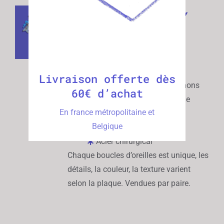
Stégosaure Baby
CHOIX
DES
Blue
OPTIONS
/
35,00
€
DÉTAILS
100% made in France
Livraison offerte dès
Réalisées avec des bouchons
60€ d’achat
de crème et des bouchons de
En france métropolitaine et
bouteille d'eau
Belgique
Ultra légères
Acier chirurgical
Chaque boucles d’oreilles est unique, les
détails, la couleur, la texture varient
selon la plaque. Vendues par paire.