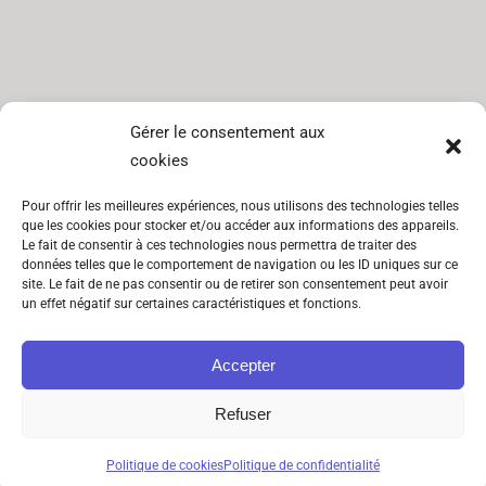
SITEMAP
INFORMATIONS
Gérer le consentement aux
cookies
Catégories
CGV
Pour offrir les meilleures expériences, nous utilisons des technologies telles
Lookbook
Mentions
que les cookies pour stocker et/ou accéder aux informations des appareils.
légales
Le fait de consentir à ces technologies nous permettra de traiter des
À propos
données telles que le comportement de navigation ou les ID uniques sur ce
Politique de
site. Le fait de ne pas consentir ou de retirer son consentement peut avoir
Contact
un effet négatif sur certaines caractéristiques et fonctions.
cookies (UE)
Politique de
Accepter
confidentialité
Refuser
Politique de cookies
Politique de confidentialité
© 2026 Sosho Studio. All rights reserved. Bisous :)