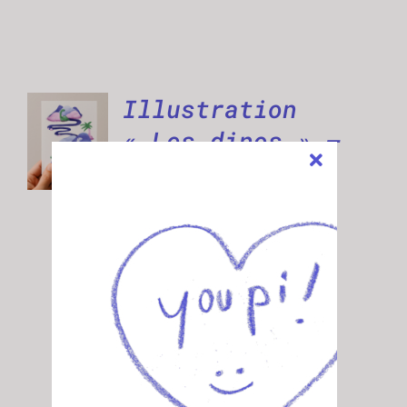
Illustration
AJOUTER
AU
« Les dinos » –
PANIER
A6
/
DÉTAILS
3,00
€
Impression sur papier 250g
Format A6 - carte postale
Imprimé à Strasbourg