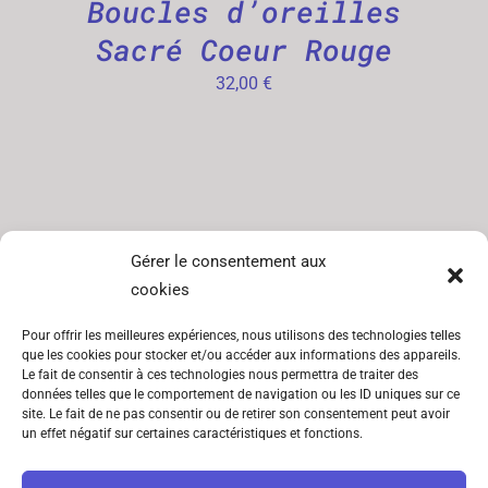
Boucles d’oreilles
Sacré Coeur Rouge
32,00
€
SITEMAP
INFORMATIONS
Gérer le consentement aux
cookies
Catégories
CGV
Pour offrir les meilleures expériences, nous utilisons des technologies telles
Lookbook
Mentions
que les cookies pour stocker et/ou accéder aux informations des appareils.
légales
Le fait de consentir à ces technologies nous permettra de traiter des
À propos
données telles que le comportement de navigation ou les ID uniques sur ce
Politique de
site. Le fait de ne pas consentir ou de retirer son consentement peut avoir
Contact
un effet négatif sur certaines caractéristiques et fonctions.
cookies (UE)
Politique de