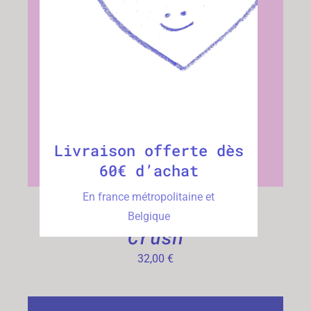
CHOIX DES OPTIONS
/
DÉTAILS
Livraison offerte dès
60€ d’achat
En france métropolitaine et
Boucles d’oreilles
Belgique
Crush
32,00
€