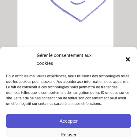
SITEMAP
INFORMATIONS
Livraison offerte dès
Gérer le consentement aux
cookies
60€ d’achat
Catégories
CGV
Pour offrir les meilleures expériences, nous utilisons des technologies telles
En france métropolitaine et
Lookbook
Mentions
que les cookies pour stocker et/ou accéder aux informations des appareils.
légales
Belgique
Le fait de consentir à ces technologies nous permettra de traiter des
À propos
données telles que le comportement de navigation ou les ID uniques sur ce
Politique de
site. Le fait de ne pas consentir ou de retirer son consentement peut avoir
Contact
un effet négatif sur certaines caractéristiques et fonctions.
cookies (UE)
Politique de
Accepter
confidentialité
Refuser