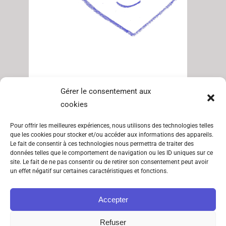
SITEMAP
INFORMATIONS
Livraison offerte dès
Gérer le consentement aux
cookies
60€ d’achat
Catégories
CGV
Pour offrir les meilleures expériences, nous utilisons des technologies telles
En france métropolitaine et
Lookbook
Mentions
que les cookies pour stocker et/ou accéder aux informations des appareils.
légales
Belgique
Le fait de consentir à ces technologies nous permettra de traiter des
À propos
données telles que le comportement de navigation ou les ID uniques sur ce
Politique de
site. Le fait de ne pas consentir ou de retirer son consentement peut avoir
Contact
un effet négatif sur certaines caractéristiques et fonctions.
cookies (UE)
Politique de
Accepter
confidentialité
Refuser