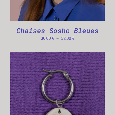
Chaises Sosho Bleues
Plage
30,00
€
–
32,00
€
de
prix :
30,00 €
à
32,00 €
CHOIX DES OPTIONS
/
DÉTAILS