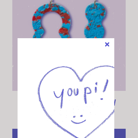
CHOIX DES OPTIONS
/
DÉTAILS
Bubble blue and red
30,00
€