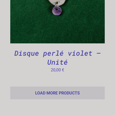
Disque perlé violet –
Unité
20,00
€
LOAD MORE PRODUCTS