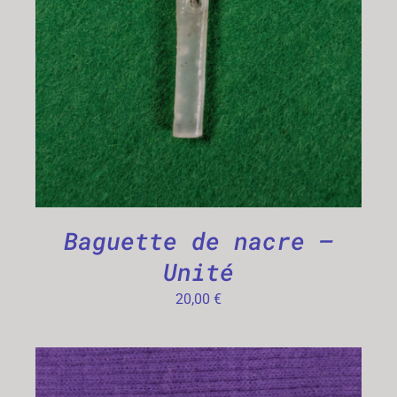
CHOIX DES OPTIONS
/
DÉTAILS
Baguette de nacre –
Unité
20,00
€