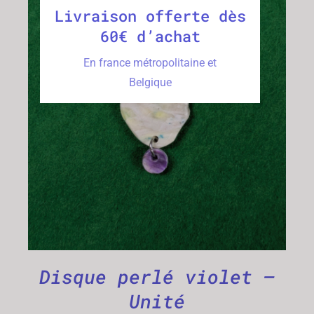
Livraison offerte dès
60€ d’achat
En france métropolitaine et
Belgique
CHOIX DES OPTIONS
/
DÉTAILS
Disque perlé violet –
Unité