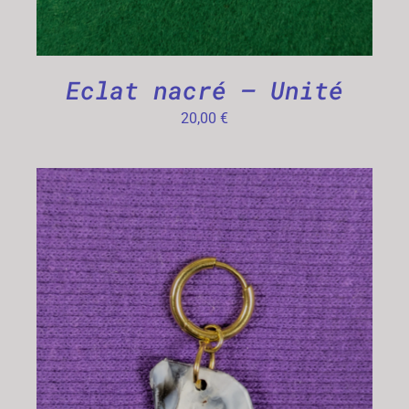
Eclat nacré – Unité
20,00
€
CHOIX DES OPTIONS
/
DÉTAILS