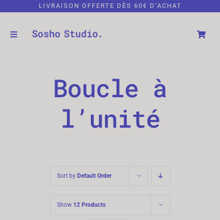
Passer
LIVRAISON OFFERTE DÈS 60€ D’ACHAT
au
contenu
Toggle
Toggle
Navigation
Naviga
Catégories
Compte
Boucle à
Lookbook
Panier
l’unité
Plastique Revalorisé
À propos
Sort by
Default Order
Contact
Show
12 Products