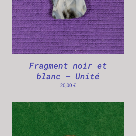
Fragment noir et
blanc – Unité
20,00
€