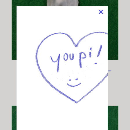
Disque perlé rouge –
Unité
20,00
€