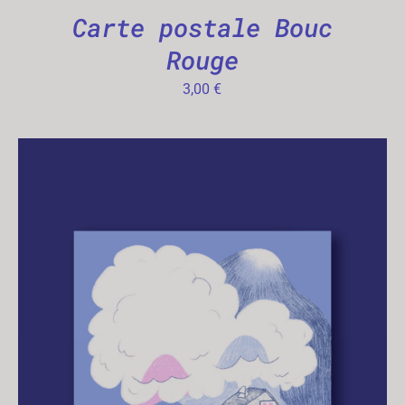
Carte postale Bouc
Rouge
3,00
€
AJOUTER AU PANIER
/
APERÇU