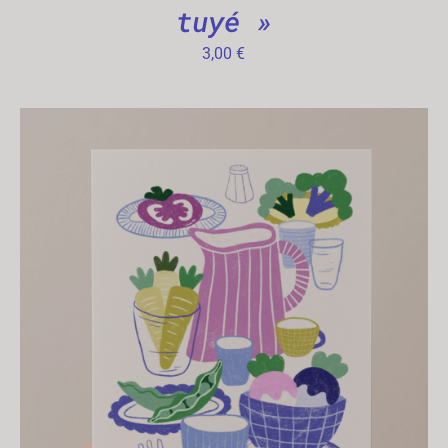
tuyé »
3,00
€
AJOUTER AU PANIER
/
APERÇU