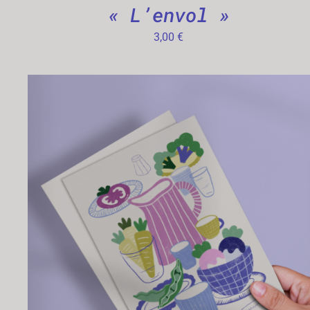
« L’envol »
3,00
€
AJOUTER AU PANIER
/
APERÇU