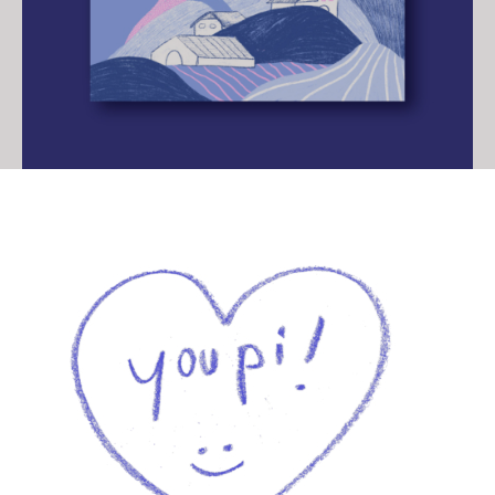
Illustration « Doubs »
3,00
€