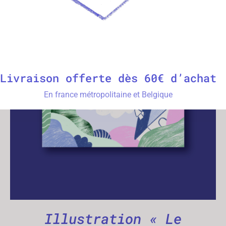
Livraison offerte dès 60€ d’achat
AJOUTER AU PANIER
/
APERÇU
En france métropolitaine et Belgique
Illustration « Le