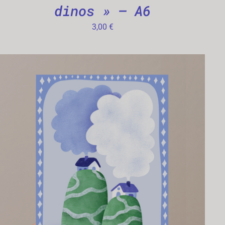
dinos » – A6
3,00
€
AJOUTER AU PANIER
/
APERÇU