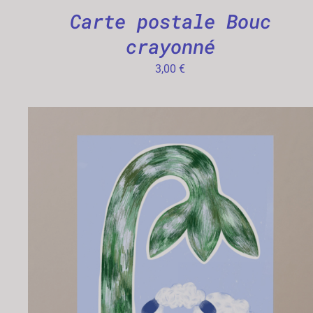
Carte postale Bouc
crayonné
3,00
€
AJOUTER AU PANIER
/
APERÇU