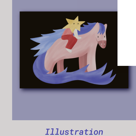
AJOUTER AU PANIER
/
APERÇU
Illustration