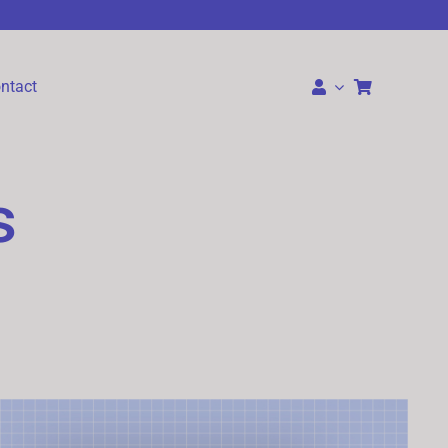
ntact
s