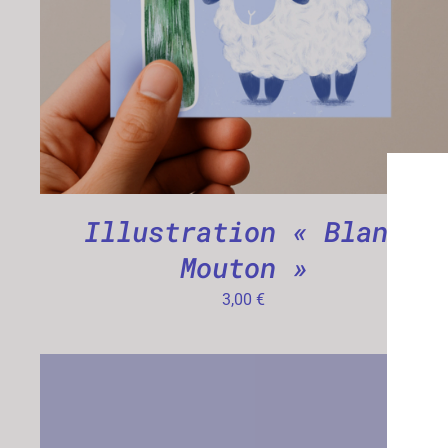
Illustration « Blanc
Mouton »
3,00
€