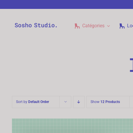
Passer
au
contenu
Catégories
Lo
Sort by
Default Order
Show
12 Products