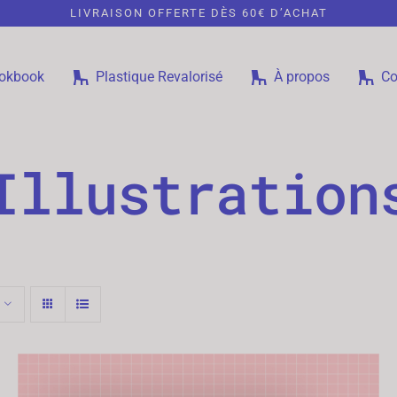
LIVRAISON OFFERTE DÈS 60€ D’ACHAT
okbook
Plastique Revalorisé
À propos
Co
Illustration