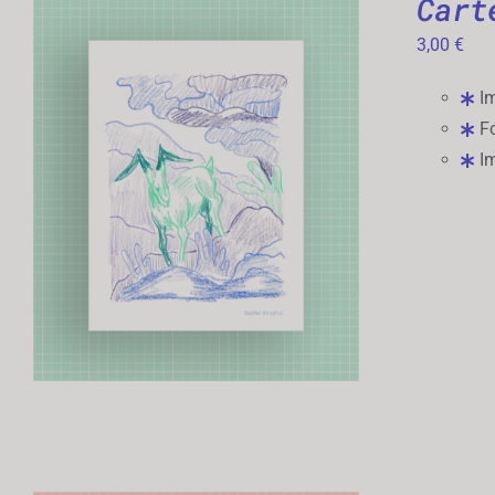
Cart
3,00
€
Im
Fo
Im
AJOUTER AU PANIER
/
APERÇU