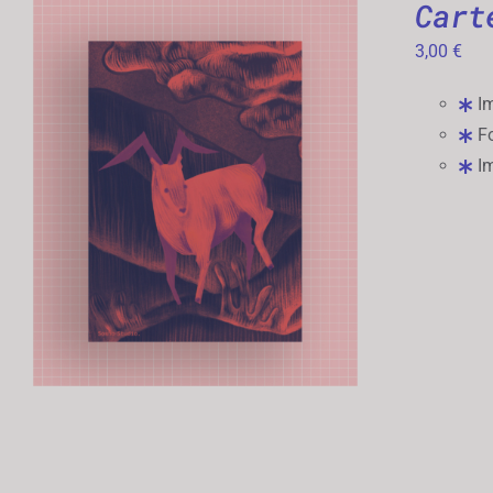
Cart
3,00
€
Im
Fo
Im
AJOUTER AU PANIER
/
APERÇU