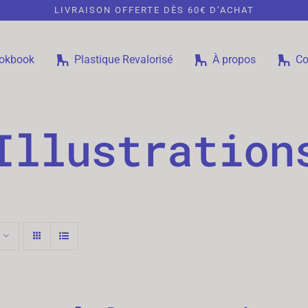
LIVRAISON OFFERTE DÈS 60€ D’ACHAT
okbook
Plastique Revalorisé
À propos
Co
Illustration