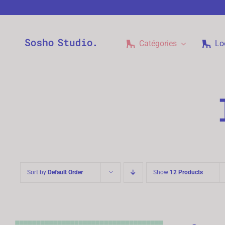
Passer
au
contenu
Catégories
Lo
Sort by
Default Order
Show
12 Products