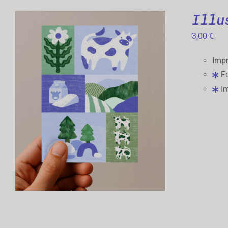
Illu
3,00
€
Impr
Fo
Im
AJOUTER AU PANIER
/
APERÇU