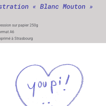
stration « Blanc Mouton »
ession sur papier 250g
rmat A6
primé à Strasbourg