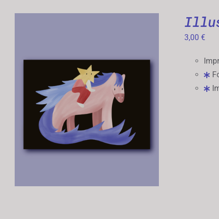
Illu
3,00
€
Impr
Fo
Im
AJOUTER AU PANIER
/
APERÇU