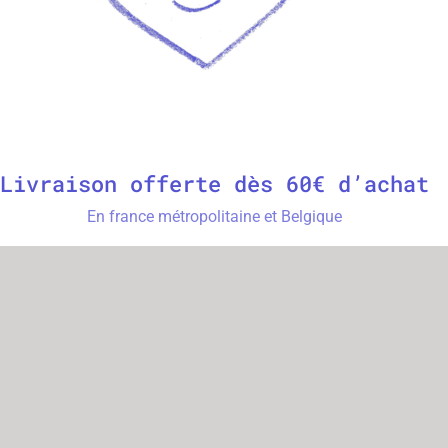
stration « Doubs »
ession sur papier 250g
rmat 10x10cm
primé à Strasbourg
Livraison offerte dès 60€ d’achat
En france métropolitaine et Belgique