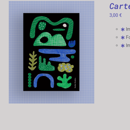
Cart
3,00
€
Im
Fo
Im
AJOUTER AU PANIER
/
APERÇU