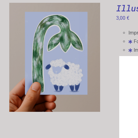
Illu
3,00
€
Impr
Fo
Im
AJOUTER AU PANIER
/
APERÇU