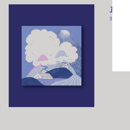
Illu
3,00
€
Impr
Fo
Im
AJOUTER AU PANIER
/
APERÇU